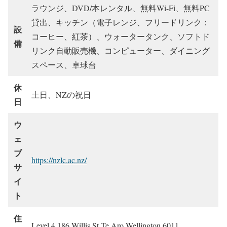
ラウンジ、DVD/本レンタル、無料Wi-Fi、無料PC
貸出、キッチン（電子レンジ、フリードリンク：
設
コーヒー、紅茶）、ウォータータンク、ソフトド
備
リンク自動販売機、コンピューター、ダイニング
スペース、卓球台
休
土日、NZの祝日
日
ウ
ェ
ブ
https://nzlc.ac.nz/
サ
イ
ト
住
Level 4 186 Willis St Te Aro Wellington 6011