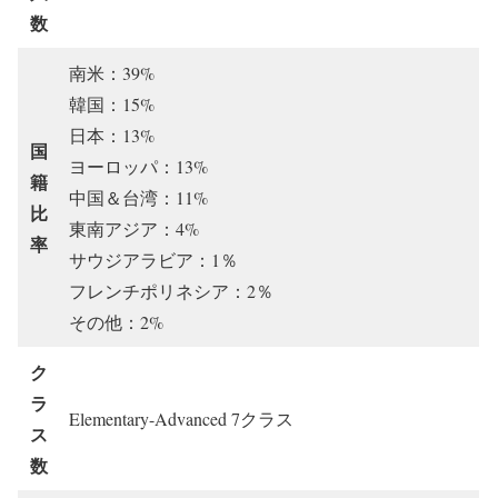
数
南米：39%
韓国：15%
日本：13%
国
ヨーロッパ：13%
籍
中国＆台湾：11%
比
東南アジア：4%
率
サウジアラビア：1％
フレンチポリネシア：2％
その他：2%
ク
ラ
Elementary-Advanced 7クラス
ス
数