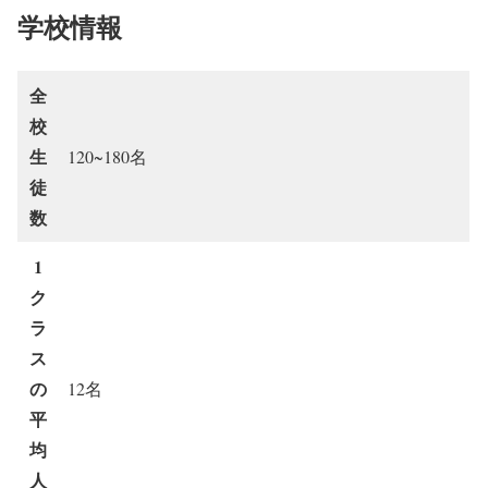
学校情報
全
校
生
120~180名
徒
数
1
ク
ラ
ス
の
12名
平
均
人