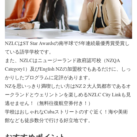
NZLCはST Star Awardsの南半球で5年連続最優秀賞受賞し
ている語学学校です。
また、NZLCはニュージーランド政府認可校（NZQA
Category1）及びEnglish NZの加盟校でもあるだけに、しっ
かりしたプログラムに定評があります。
NZを思いっきり満喫したい方はNZ２大人気都市であるオ
ークランドとウェリントンを楽しめるNZLC City Linkも見
逃せません！（無料往復航空券付き！）
学校はおしゃれなCubaストリートのすぐ近く！海や美術
館なども徒歩数分で行ける好立地です。
おすすめポイント