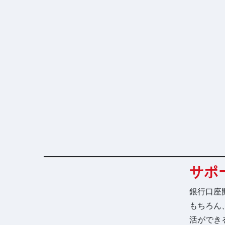
サポ
銀行口座
もちろん
活ができ