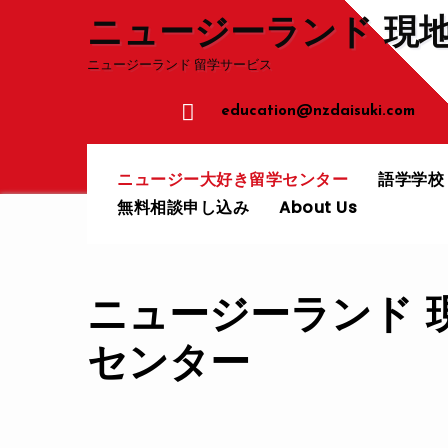
コ
ニュージーランド 現
ン
ニュージーランド 留学サービス
テ
ン
education@nzdaisuki.com
ツ
へ
ニュージー大好き留学センター
語学学
ス
無料相談申し込み
About Us
キ
ッ
プ
ニュージーランド 
センター