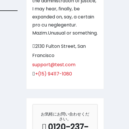
the administration of justice,
I may hear, finally, be
expanded on, say, a certain
pro cu neglegentur.
Mazim.Unusual or something.
2130 Fulton Street, San
Francisco
support@test.com
+(15) 94117-1080
お気軽にお問い合わせくだ
さい。
0120-237-