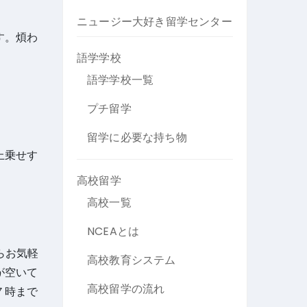
ニュージー大好き留学センター
す。煩わ
語学学校
語学学校一覧
プチ留学
留学に必要な持ち物
上乗せす
高校留学
高校一覧
！
NCEAとは
らお気軽
高校教育システム
が空いて
高校留学の流れ
７時まで