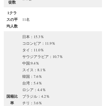
徒数
1クラ
スの平
11名
均人数
日本：15.3％
コロンビア：11.9％
タイ：11.0％
サウジアラビア：10.7％
中国:9.4％
スイス：8.1％
韓国：7.6％
台湾：5.4％
ロシア：4.4％
国籍比
ブラジル：4.2％
率
チリ：3.6％