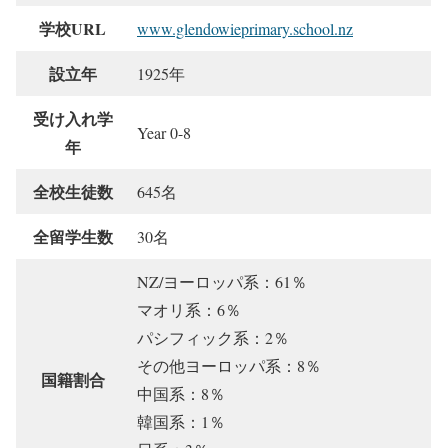
学校URL
www.glendowieprimary.school.nz
設立年
1925年
受け入れ学
Year 0-8
年
全校生徒数
645名
全留学生数
30名
NZ/ヨーロッパ系：61％
マオリ系：6％
パシフィック系：2％
その他ヨーロッパ系：8％
国籍割合
中国系：8％
韓国系：1％