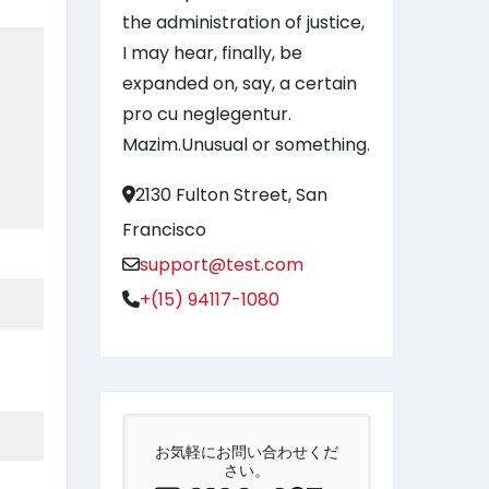
the administration of justice,
I may hear, finally, be
expanded on, say, a certain
pro cu neglegentur.
Mazim.Unusual or something.
2130 Fulton Street, San
Francisco
support@test.com
+(15) 94117-1080
お気軽にお問い合わせくだ
さい。