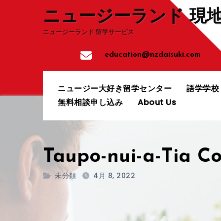
コ
ニュージーランド 現
ン
ニュージーランド 留学サービス
テ
ン
education@nzdaisuki.com
ツ
へ
ニュージー大好き留学センター
語学学
ス
無料相談申し込み
About Us
キ
ッ
プ
Taupo-nui-a-Tia Co
未分類
4月 8, 2022