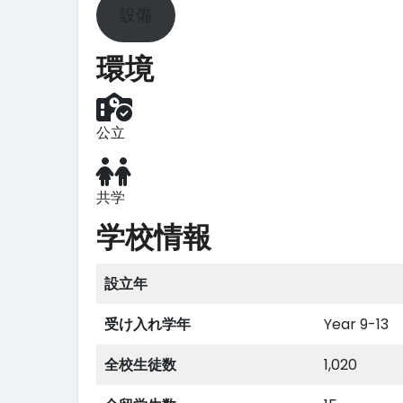
設備
環境
公立
共学
学校情報
設立年
受け入れ学年
Year 9-13
全校生徒数
1,020