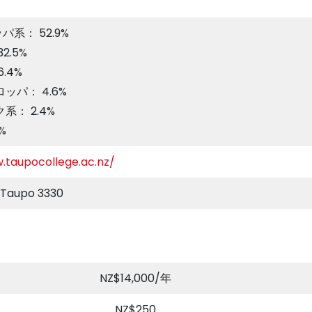
パ系： 52.9%
2.5%
.4%
ッパ： 4.6%
系： 2.4%
%
.taupocollege.ac.nz/
, Taupo 3330
NZ$14,000/年
NZ$250