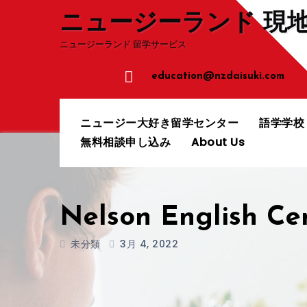
コ
ニュージーランド 現
ン
ニュージーランド 留学サービス
テ
ン
education@nzdaisuki.com
ツ
へ
ニュージー大好き留学センター
語学学
ス
無料相談申し込み
About Us
キ
ッ
プ
Nelson English Ce
未分類
3月 4, 2022