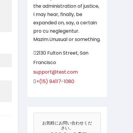
the administration of justice,
I may hear, finally, be
expanded on, say, a certain
pro cu neglegentur.
Mazim.Unusual or something.
2130 Fulton Street, San
Francisco
support@test.com
+(15) 94117-1080
お気軽にお問い合わせくだ
さい。