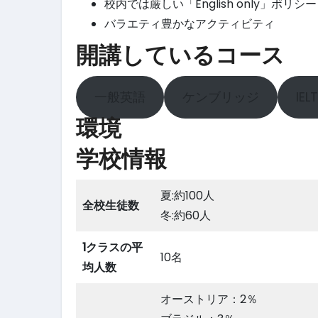
校内では厳しい「English only」ポリシー
バラエティ豊かなアクティビティ
開講しているコース
一般英語
ケンブリッジ
IEL
環境
学校情報
夏:約100人
全校生徒数
冬:約60人
1クラスの平
10名
均人数
オーストリア：2％