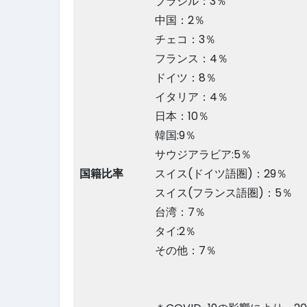
ブラジル：3％
中国：2％
チェコ：3％
フランス：4％
ドイツ：8％
イタリア：4％
日本：10％
韓国:9％
サウジアラビア:5％
国籍比率
スイス(ドイツ語圏)：29％
スイス(フランス語圏)：5％
台湾：7％
タイ:2％
その他：7％