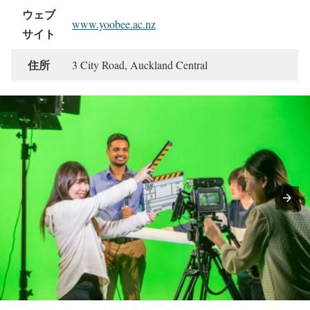
ウェブ
www.yoobee.ac.nz
サイト
住所
3 City Road, Auckland Central