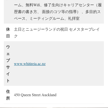
ーム、無料Wifi、修了生向けキャリアセンター（履
歴書の書き方、 面接のコツ等の指導） 、多目的ス
ペース、ミーティングルーム、礼拝室
休
土日とニュージーランドの祝日 セメスターブレイ
日
ク
ウ
ェ
ブ
www.whitireia.ac.nz
サ
イ
ト
住
450 Queen Street Auckland
所