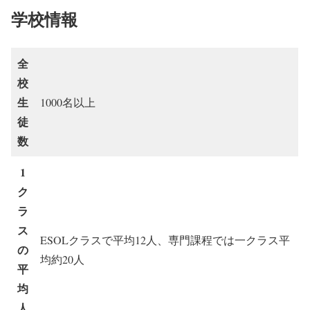
学校情報
全
校
生
1000名以上
徒
数
1
ク
ラ
ス
ESOLクラスで平均12人、専門課程では一クラス平
の
均約20人
平
均
人